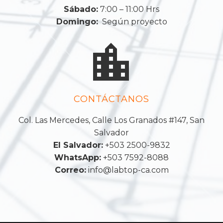
Sábado:
7:00 – 11:00 Hrs
Domingo:
Según proyecto


CONTÁCTANOS
Col. Las Mercedes, Calle Los Granados #147, San
Salvador
El Salvador:
+503 2500-9832
WhatsApp:
+503 7592-8088
Correo:
info@labtop-ca.com