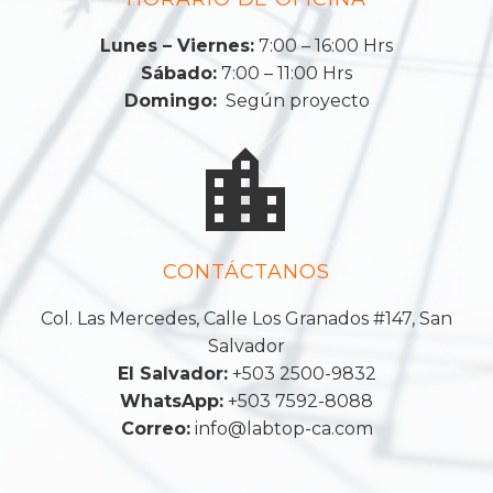
Lunes – Viernes:
7:00 – 16:00 Hrs
Sábado:
7:00 – 11:00 Hrs
Domingo:
Según proyecto


CONTÁCTANOS
Col. Las Mercedes, Calle Los Granados #147, San
Salvador
El Salvador:
+503 2500-9832
WhatsApp:
+503 7592-8088
Correo:
info@labtop-ca.com