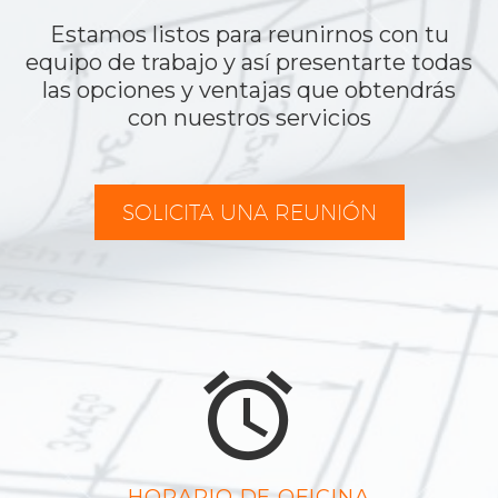
Estamos listos para reunirnos con tu
equipo de trabajo y así presentarte todas
las opciones y ventajas que obtendrás
con nuestros servicios
SOLICITA UNA REUNIÓN


HORARIO DE OFICINA